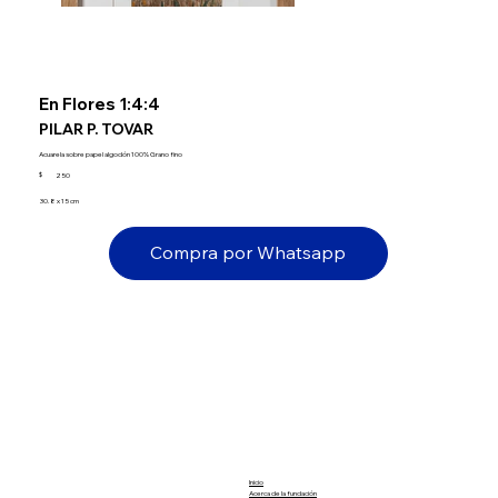
En Flores 1:4:4
PILAR P. TOVAR
Acuarela sobre papel algodón 100% Grano fino
$
250
30.8 x 15 cm
Compra por Whatsapp
Inicio
Acerca de la fundación