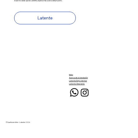
Si aún no sabes que es Latente, explora más acerca del proyecto.
Latente
Inicio
Acerca de la fundación
Latente Expo Ventas
Latente Itinerante
© Sueños en Arte - Latente 2026.