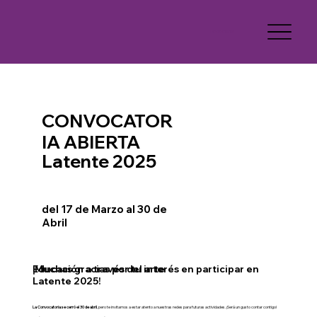
Latente 2026
CONVOCATOR
IA ABIERTA
Latente
2025
del 17 de Marzo al 30 de
Abril
Educación a través del arte
¡Muchas gracias por tu interés en participar en
Latente 2025!
La Convocatoria se cerró el 30 de abril
, pero te invitamos a estar atento a nuestras redes para futuras actividades. ¡Será un gusto contar contigo!