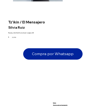
Tz'ikin / El Mensajero
Silvia Ruiz
Resina, 63x55x35 cms Serie 1 pájaro #8
$
2250
Compra por Whatsapp
Inicio
Acerca de la fundación