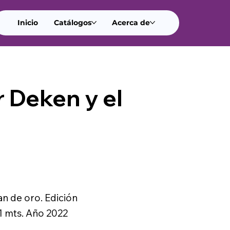
Inicio
Catálogos
Acerca de
r Deken y el
s
an de oro. Edición
61 mts. Año 2022